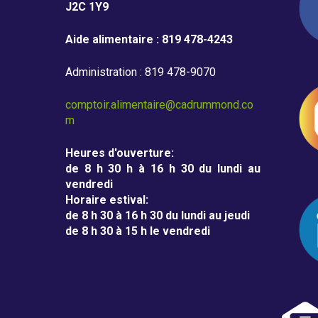
m
J2C 1Y9
m
Aide alimentaire : 819 478-4243
o
Administration : 819 478-9070
n
d
comptoir.alimentaire@cadrummond.co
m
Heures d'ouverture
:
de 8 h 30 h à 16 h 30 du lundi au
vendredi
Horaire estival
:
de 8 h 30 à 16 h 30 du lundi au jeudi
de 8 h 30 à 15 h le vendredi