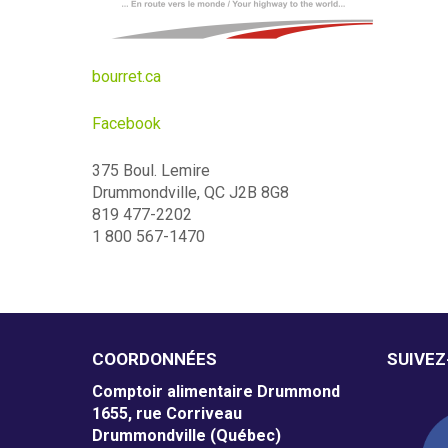
m
e
bourret.ca
n
Facebook
t
375 Boul. Lemire
a
Drummondville, QC J2B 8G8
i
819 477-2202
1 800 567-1470
r
e
D
COORDONNÉES
SUIVE
r
Comptoir alimentaire Drummond
u
1655, rue Corriveau
Drummondville (Québec)