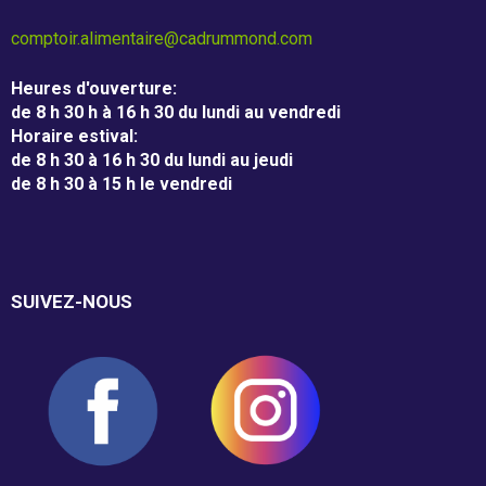
m
m
Associés à la récupération alimentaire
comptoir.alimentaire@cadrummond.com
o
Entreprises
Heures d'ouverture
:
de 8 h 30 h à 16 h 30 du lundi au vendredi
n
Horaire estival
:
Individus
d
de 8 h 30 à 16 h 30 du lundi au jeudi
de 8 h 30 à 15 h le vendredi
Recevoir
SUIVEZ-NOUS
Dépannage alimentaire
Campagne de financement