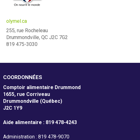
À propos
m
e
olymel.ca
Mission et valeurs
n
255, rue Rocheleau
Drummondville, QC J2C 7G2
Services
t
819 475-3030
Plateaux de travail
a
i
Conseil d'administration
COORDONNÉES
r
Notre équipe
Comptoir alimentaire Drummond
e
1655, rue Corriveau
Rapports annuel d'activités
Drummondville (Québec)
D
J2C 1Y9
r
Aide alimentaire : 819 478-4243
u
Donner
Administration : 819 478-9070