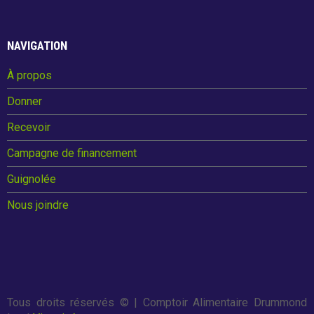
o
t
o
Guignolée
NAVIGATION
k
À propos
Partenaires de la Guignolée
Donner
Résultats - Guignolée
Recevoir
Campagne de financement
Loto-Guignolée
Guignolée
Nous joindre
Règlements
Défi Entreprises
Tous droits réservés ©
| Comptoir Alimentaire Drummond
Défi Entreprises