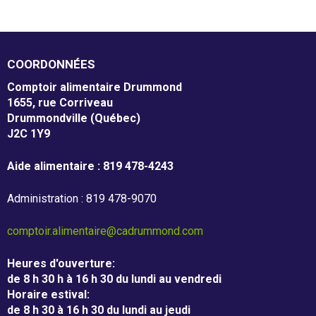
m
Mission et valeurs
e
Services
COORDONNÉES
n
Comptoir alimentaire Drummond
Plateaux de travail
t
1655, rue Corriveau
Drummondville (Québec)
a
Conseil d'administration
J2C 1Y9
i
Notre équipe
Aide alimentaire : 819 478-4243
r
Rapports annuel d'activités
Administration : 819 478-9070
e
D
comptoir.alimentaire@cadrummond.com
r
Donner
Heures d'ouverture
:
de 8 h 30 h à 16 h 30 du lundi au vendredi
u
Horaire estival
:
de 8 h 30 à 16 h 30 du lundi au jeudi
Associés à la récupération alimentaire