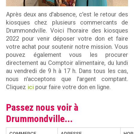
m
m
Entreprises
Après deux ans d'absence, c'est le retour des
o
kiosques chez plusieurs commercants de
Individus
Drummondville. Voici l'horaire des kiosques
n
2022 pour venir déposer votre don et faire
d
votre achat pour soutenir notre mission. Vous
Recevoir
pouvez également vous les procurer
directement au Comptoir alimentaire, du lundi
au vendredi de 9 h à 17 h. Dans tous les cas,
Dépannage alimentaire
nous n'acceptons que l'argent comptant.
Cliquez
ici
pour faire votre don en ligne.
Passez nous voir à
Campagne de financement
Drummondville...
Nos partenaires
COMMERCE
ADRESSE
HOR