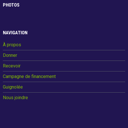
ce
tt
er
ar
PHOTOS
b
er
es
e
o
t
o
NAVIGATION
k
À propos
Donner
Recevoir
Campagne de financement
Guignolée
Nous joindre