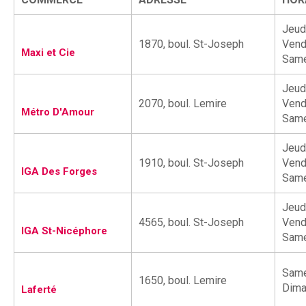
Résultats annuels
Jeudi
1870, boul. St-Joseph
Vendr
Maxi et Cie
Same
Activités de financement -
Jeudi
campagne annuelle
2070, boul. Lemire
Vendr
Métro D'Amour
Samed
Jeudi
Objets promotionnels
1910, boul. St-Joseph
Vendr
IGA Des Forges
Samed
Jeudi
4565, boul. St-Joseph
Vendr
IGA St-Nicéphore
Samed
Tirage en Entreprises
Samed
1650, boul. Lemire
Diman
Laferté