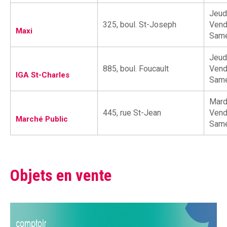
Guignolée
Jeudi
325, boul. St-Joseph
Vend
Maxi
Samed
Partenaires de la Guignolée
Jeudi
Résultats - Guignolée
885, boul. Foucault
Vendr
IGA St-Charles
Samed
Loto-Guignolée
Mardi
445, rue St-Jean
Vendr
Marché Public
Samed
Règlements
Objets en vente
Défi Entreprises
Défi Entreprises