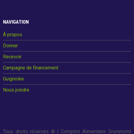
o
t
Guignolée
o
NAVIGATION
k
À propos
Partenaires de la Guignolée
Donner
Résultats - Guignolée
Recevoir
Loto-Guignolée
Campagne de financement
Guignolée
Règlements
Nous joindre
Défi Entreprises
Défi Entreprises
Tous droits réservés ©
| Comptoir Alimentaire Drummond