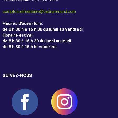
m
m
Associés à la récupération alimentaire
comptoir.alimentaire@cadrummond.com
o
Entreprises
Heures d'ouverture
:
n
de 8 h 30 h à 16 h 30 du lundi au vendredi
Individus
Horaire estival
:
d
de 8 h 30 à 16 h 30 du lundi au jeudi
de 8 h 30 à 15 h le vendredi
Recevoir
SUIVEZ-NOUS
Dépannage alimentaire
Campagne de financement