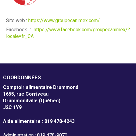
À propos
m
e
Site web :
https://www.groupecanimex.com/
Mission et valeurs
n
Facebook :
https://www.facebook.com/groupecanimex/?
locale=fr_CA
Services
t
Plateaux de travail
a
i
Conseil d'administration
r
COORDONNÉES
Notre équipe
e
Comptoir alimentaire Drummond
1655, rue Corriveau
Rapports annuel d'activités
D
Drummondville (Québec)
J2C 1Y9
r
Aide alimentaire : 819 478-4243
u
Donner
Administration : 819 478-9070