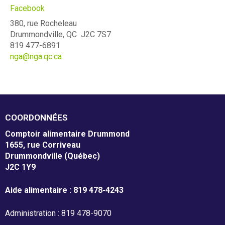
Facebook
m
Mission et valeurs
380, rue Rocheleau
e
Drummondville, QC J2C 7S7
Services
819 477-6891
n
nga@nga.qc.ca
Plateaux de travail
t
a
Conseil d'administration
i
Notre équipe
COORDONNÉES
r
Comptoir alimentaire Drummond
Rapports annuel d'activités
e
1655, rue Corriveau
Drummondville (Québec)
D
J2C 1Y9
r
Donner
Aide alimentaire : 819 478-4243
u
Administration : 819 478-9070
Associés à la récupération alimentaire