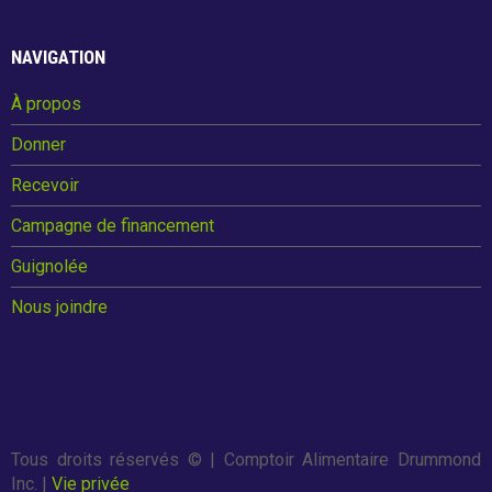
o
t
Guignolée
o
NAVIGATION
k
Partenaires de la Guignolée
À propos
Donner
Résultats - Guignolée
Recevoir
Loto-Guignolée
Campagne de financement
Guignolée
Règlements
Nous joindre
Défi Entreprises
Défi Entreprises
Tous droits réservés ©
| Comptoir Alimentaire Drummond
Inc. |
Vie privée