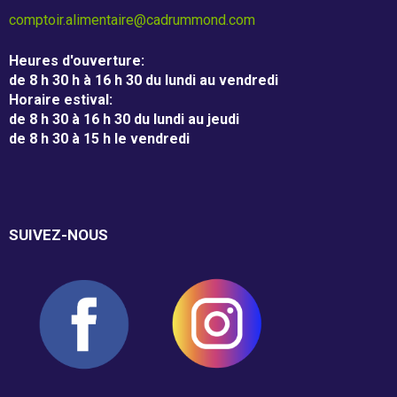
m
comptoir.alimentaire@cadrummond.com
m
Entreprises
o
Heures d'ouverture
:
Individus
de 8 h 30 h à 16 h 30 du lundi au vendredi
n
Horaire estival
:
de 8 h 30 à 16 h 30 du lundi au jeudi
d
de 8 h 30 à 15 h le vendredi
Recevoir
Dépannage alimentaire
SUIVEZ-NOUS
Campagne de financement
Nos partenaires