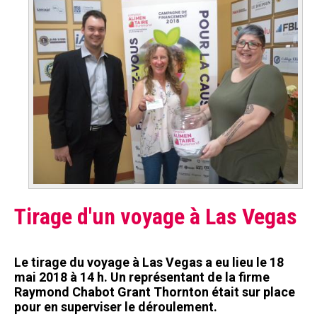
À propos
m
e
Mission et valeurs
n
Services
t
Plateaux de travail
a
i
Conseil d'administration
r
Notre équipe
e
Tirage d'un voyage à Las Vegas
Rapports annuel d'activités
D
r
Le tirage du voyage à Las Vegas a eu lieu le 18
mai 2018 à 14 h. Un représentant de la firme
u
Donner
Raymond Chabot Grant Thornton était sur place
pour en superviser le déroulement.