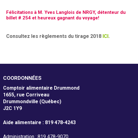
m
m
Associés à la récupération alimentaire
Félicitations à M. Yves Langlois de NRGY, détenteur du
billet # 254 et heureux gagnant du voyage!
o
Entreprises
n
Consultez les règlements du tirage 2018
ICI
.
Individus
d
Recevoir
COORDONNÉES
Comptoir alimentaire Drummond
Dépannage alimentaire
1655, rue Corriveau
Drummondville (Québec)
J2C 1Y9
Campagne de financement
Aide alimentaire : 819 478-4243
Administration : 819 478-9070