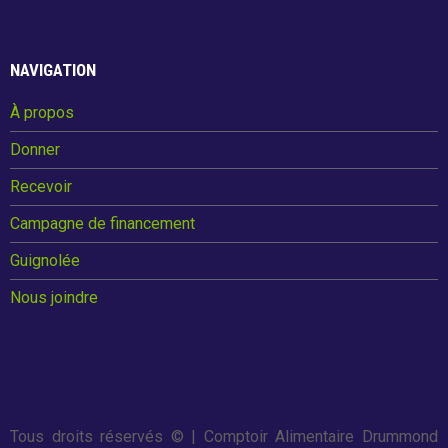
o
t
o
Billet de blogue de Followmybid
NAVIGATION
k
À propos
Donner
JOURNÉE DE LA GUIGNOLÉE
Recevoir
Campagne de financement
Nous joindre
Guignolée
Nous joindre
Tous droits réservés ©
| Comptoir Alimentaire Drummond