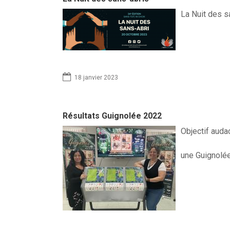
m
La Nuit des sa
m
o
n
d
18 janvier 2023
Résultats Guignolée 2022
Objectif audac
une Guignolée