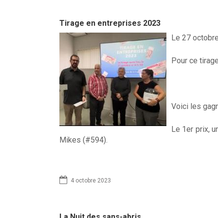
m
Tirage en entreprises 2023
e
Le 27 octobre 
n
Pour ce tirag
t
a
i
Voici les gagn
r
Le 1er prix, 
e
Mikes (#594).
D
r
4 octobre 2023
u
La Nuit des sans-abris